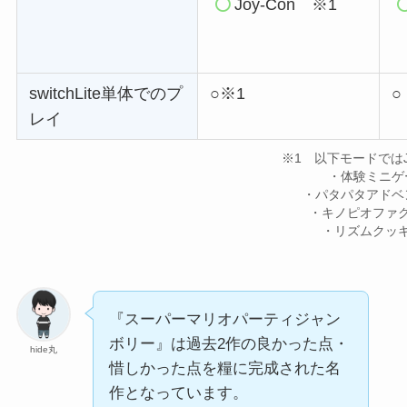
Joy-Con
※1
switchLite単体でのプ
○※1
○
レイ
※1 以下モードではJo
・体験ミニゲ
・パタパタアドベ
・キノピオファ
・リズムクッ
『スーパーマリオパーティジャン
ボリー』は過去2作の良かった点・
hide丸
惜しかった点を糧に完成された名
作となっています。