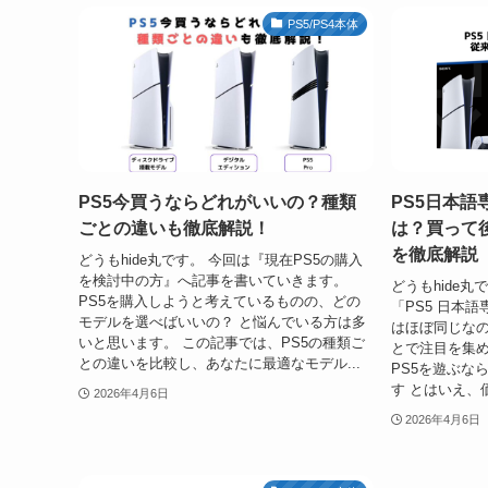
PS5/PS4本体
PS5今買うならどれがいいの？種類
PS5日本
ごとの違いも徹底解説！
は？買って
を徹底解説
どうもhide丸です。 今回は『現在PS5の購入
を検討中の方』へ記事を書いていきます。
どうもhide丸
PS5を購入しようと考えているものの、どの
「PS5 日本
モデルを選べばいいの？ と悩んでいる方は多
はほぼ同じな
いと思います。 この記事では、PS5の種類ご
とで注目を集め
との違いを比較し、あなたに最適なモデル...
PS5を遊ぶな
す とはいえ、価
2026年4月6日
2026年4月6日