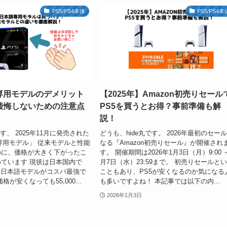
PS5/PS4本体
PS5/PS4本
語専用モデルのデメリット
【2025年】Amazon初売りセール
後悔しないための注意点
PS5を買うとお得？事前準備も解
説！
です、 2025年11月に発売された
どうも、hide丸です。 2026年最初のセー
語専用モデル」 従来モデルと性能
なる『Amazon初売りセール』が開催され
のに、価格が大きく下がったこ
す。 開催期間は2026年1月3日（月）9:00 ～
ています 現状は日本国内で
月7日（水）23:59まで。 初売りセールと
ら日本語モデルがコスパ最強で
こともあり、PS5が安くなるのか気になる
格が安くなっても55,000...
も多いですよね！ 本記事では以下の内...
2026年1月3日