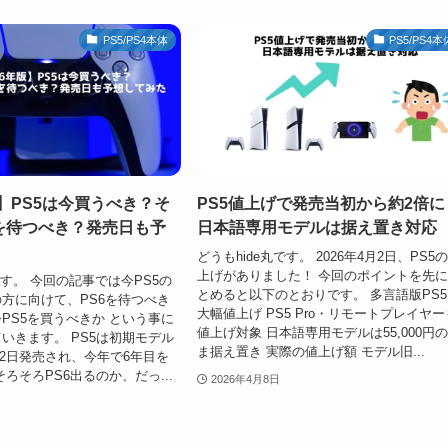
PS5/PS4本体
PS5/PS4本
版】PS5は今買うべき？そ
PS5値上げで発売当初から約2倍に
6を待つべき？発売日も予
日本語専用モデルは据え置き対応
どうもhide丸です。 2026年4月2日、PS5
上げがありました！ 今回のポイントを先
です。 今回の記事では今PS5の
とめると以下のとおりです。 多言語版PS
方に向けて、PS6を待つべき
大幅値上げ PS5 Pro・リモートプレイヤー
PS5を買うべきか という事に
値上げ対象 日本語専用モデルは55,000円
いきます。 PS5は初期モデル
ま据え置き 実際の値上げ額 モデル旧...
月12日発売され、今年で6年目を
ろそろPS6出るのか、だっ...
2026年4月8日