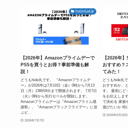
PS5/PS4本体
【2026年】Amazonプライムデーで
【2026年】
PS5を買うとお得？事前準備も解
おすすめ？
説！
てみた！
どうもhide丸です。 『Amazonプライムデ
どうもhide丸で
ー』が2026年は7月10日（金）0時から7月13
おすすめか、
日（月）23時59分まで開催されます。 7月7日
す。 最初にど
（火）0時から先行セールが開始します。
をお伝えします
Amazonプライムデーは『Amazonプライム感
で決める 家族
謝祭』、『Amazonブラックフライデー』に並
遊びたいか 特に、
ぶビ...
2026年6月16日
2026年7月7日