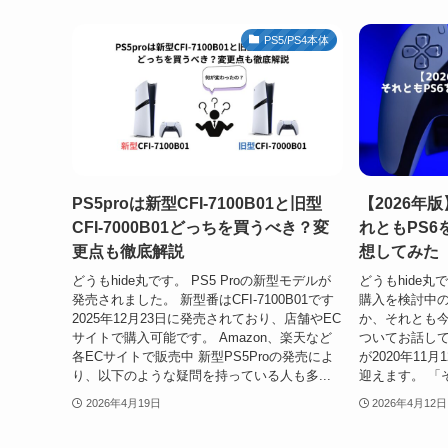
PS5/PS4本体
PS5proは新型CFI-7100B01と旧型
【2026年
CFI-7000B01どっちを買うべき？変
れともPS
更点も徹底解説
想してみた
どうもhide丸です。 PS5 Proの新型モデルが
どうもhide丸
発売されました。 新型番はCFI-7100B01です
購入を検討中の
2025年12月23日に発売されており、店舗やEC
か、それとも今
サイトで購入可能です。 Amazon、楽天など
ついてお話して
各ECサイトで販売中 新型PS5Proの発売によ
が2020年11
り、以下のような疑問を持っている人も多...
迎えます。 「そ
2026年4月19日
2026年4月12日