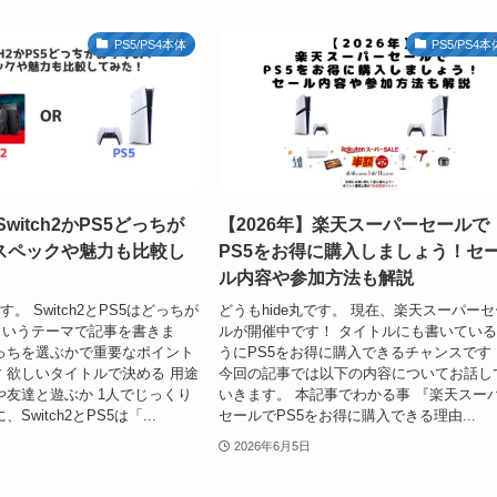
PS5/PS4本体
PS5/PS4本
Switch2かPS5どっちが
【2026年】楽天スーパーセールで
スペックや魅力も比較し
PS5をお得に購入しましょう！セ
ル内容や参加方法も解説
す。 Switch2とPS5はどっちが
どうもhide丸です。 現在、楽天スーパーセ
というテーマで記事を書きま
ルが開催中です！ タイトルにも書いてい
っちを選ぶかで重要なポイント
うにPS5をお得に購入できるチャンスです
 欲しいタイトルで決める 用途
今回の記事では以下の内容についてお話し
や友達と遊ぶか 1人でじっくり
いきます。 本記事でわかる事 『楽天スー
Switch2とPS5は「...
セールでPS5をお得に購入できる理由...
2026年6月5日